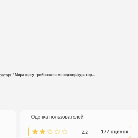
ьи
Блоги
Полезные советы
Настроен
Мираторгу требовался менеджер/куратор...
раторг
Оценка пользователей
177 оценок
2.2