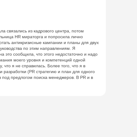
а связались из кадрового центра, потом
альница HR мираторга и попросила лично
ботать антикризисные кампании и планы для двух
руководства по этим направлениям. Я
на это сообщила, что этого недостаточно и надо
онимания моего уровня и компетенций одной
 что я не справилась. Более того, что я в
и разработки (PR стратегию и план для одного
в под предлогом поиска менеджеров. В PR и в