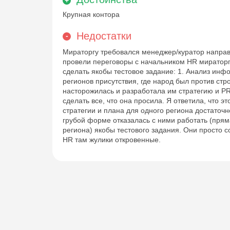
Крупная контора
Недостатки
Мираторгу требовался менеджер/куратор направ
провели переговоры с начальником HR мираторг
сделать якобы тестовое задание: 1. Анализ инф
регионов присутствия, где народ был против ст
насторожилась и разработала им стратегию и PR 
сделать все, что она просила. Я ответила, что э
стратегии и плана для одного региона достаточно
грубой форме отказалась с ними работать (прям
региона) якобы тестового задания. Они просто 
HR там жулики откровенные.