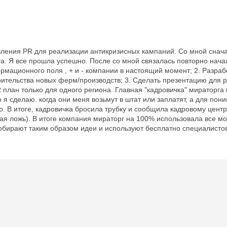
ления PR для реализации антикризисных кампаний. Со мной сначал
а. Я все прошла успешно. После со мной связалась повторно нач
ормационного поля , + и - компании в настоящий момент; 2. Разра
роительства новых ферм/производств; 3. Сделать презентацию для 
план только для одного региона. Главная "кадровичка" мираторга 
то я сделаю. когда они меня возьмут в штат или заплатят, а для п
. В итоге, кадровичка бросила трубку и сообщила кадровому центру,
ая ложь). В итоге компания мираторг на 100% использовала все мо
собирают таким образом идеи и используют бесплатно специалисто